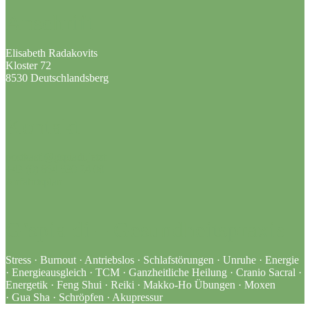
Anschrift
Elisabeth Radakovits
Kloster 72
8530 Deutschlandsberg
Kontakt
postkastl@gspiadi.jetzt
+43 (0) 664 530 24 00
Anfahrtsplan
G’spia di – Gesundheitspraxis
Stress · Burnout · Antriebslos · Schlafstörungen · Unruhe · Energie
· Energieausgleich · TCM · Ganzheitliche Heilung · Cranio Sacral ·
Energetik · Feng Shui · Reiki · Makko-Ho Übungen · Moxen
· Gua Sha · Schröpfen · Akupressur