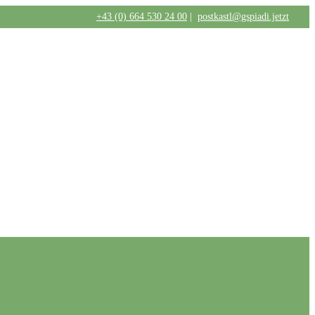
+43 (0) 664 530 24 00
|
postkastl@gspiadi.jetzt