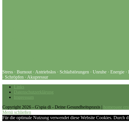
Kontakt
postkastl@gspiadi.jetzt
+43 (0) 664 530 24 00
Anfahrtsplan
G’spia di – Gesundheitspraxis
Stress · Burnout · Antriebslos · Schlafstörungen · Unruhe · Energi
· Schröpfen · Akupressur
Links
Datenschutzerklärung
Impressum
Copyright 2026 - G'spia di - Deine Gesundheitspraxis |
homepage erst
Menü schließen
Für die optimale Nutzung verwendet diese Website Cookies. Durch 